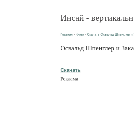
Инсай - вертикальн
Главная
›
Книги
›
Скачать Освальд Шпенглер и 
Освальд Шпенглер и Зак
Скачать
Реклама