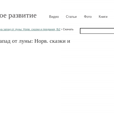
ое развитие
Видео
Статьи
Фото
Книги
на запад от луны: Норв. сказки и предания, fb2
› Скачать
запад от луны: Норв. сказки и