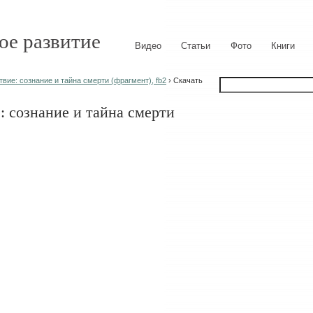
ое развитие
Видео
Статьи
Фото
Книги
ие: сознание и тайна смерти (фрагмент), fb2
› Скачать
 сознание и тайна смерти