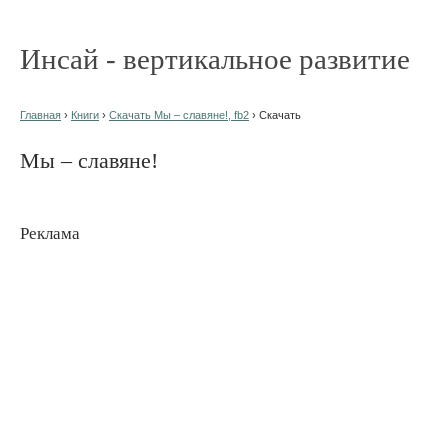
Инсай - вертикальное развитие
Главная
›
Книги
›
Скачать Мы – славяне!, fb2
› Скачать
Мы – славяне!
Реклама