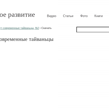
ое развитие
Видео
Статьи
Фото
Книги
ут современные тайваньцы, fb2
› Скачать
современные тайваньцы