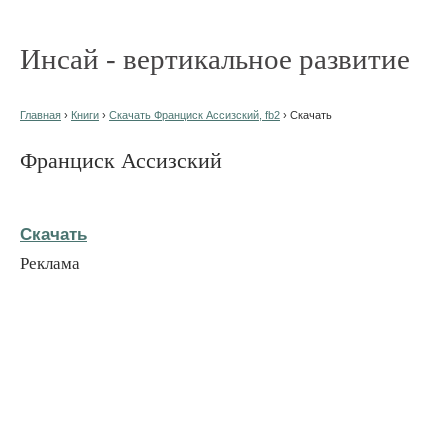
Инсай - вертикальное развитие
Главная
›
Книги
›
Скачать Франциск Ассизский, fb2
› Скачать
Франциск Ассизский
Скачать
Реклама