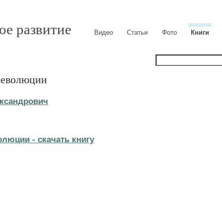
ое развитие
Видео
Статьи
Фото
Книги
революции
ксандрович
люции - cкачать книгу