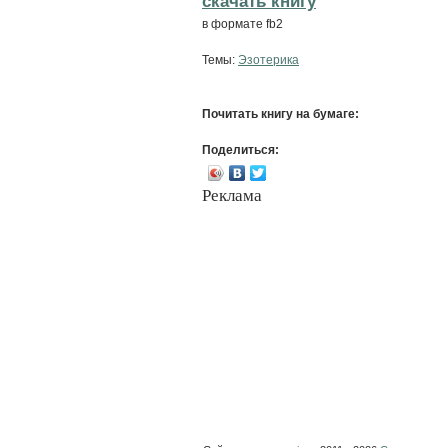
cкачать книгу
в формате fb2
Темы:
Эзотерика
Почитать книгу на бумаге:
Поделиться:
Реклама