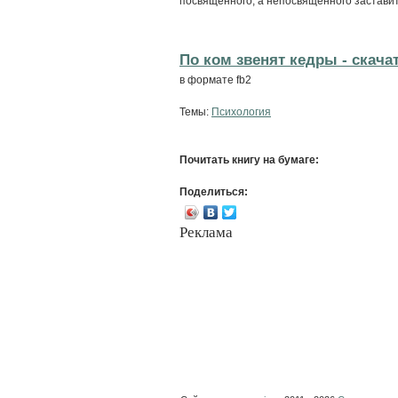
посвященного, а непосвященного застави
По ком звенят кедры - cкача
в формате fb2
Темы:
Психология
Почитать книгу на бумаге:
Поделиться:
Реклама