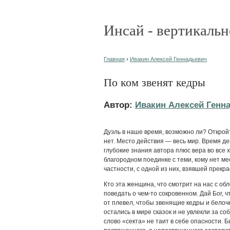
Инсай - вертикальн
Главная
›
Ивакин Алексей Геннадьевич
По ком звенят кедры
Автор:
Ивакин Алексей Генн
Дуэль в наше время, возможно ли? Откройт
нет. Место действия — весь мир. Время д
глубокие знания автора плюс вера во все х
благородном поединке с теми, кому нет ме
частности, с одной из них, взявшей прекр
Кто эта женщина, что смотрит на нас с о
поведать о чем-то сокровенном. Дай Бог, 
от плевел, чтобы звенящие кедры и белоч
остались в мире сказок и не увлекли за со
слово «секта» не таит в себе опасности. Б