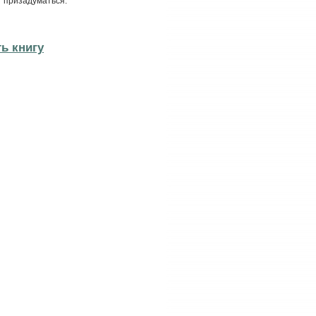
т призадуматься.
ть книгу