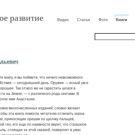
ое развитие
Видео
Статьи
Фото
Книги
адьевич
е книгу, и вы поймете, что ничего невозможного
ействия — сегодняшний день. Оружие — ясный ум и
орошее. Так отчего же не скрестить шпаги в
ста на Земле, — с различного рода сектами. В
асное имя Анастасия.
бложек многочисленных изданий, словно желает
чтобы эта книга помогла читателю отличить зерна
ки, приносящие орешки по щелчку пальцев,
бой тех, кто еще по наивности верит, что страшное
ыль, стоящая за этой сказкой, повергнет в ужас