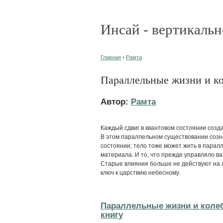
Инсай - вертикальн
Главная
›
Рамта
Параллельные жизни и ко
Автор:
Рамта
Каждый сдвиг в квантовом состоянии созда
В этом параллельном существовании созна
состоянии; тело тоже может жить в паралл
материала. И то, что прежде управляло ва
Старые влияния больше не действуют на л
ключ к царствию небесному.
Параллельные жизни и колеб
книгу