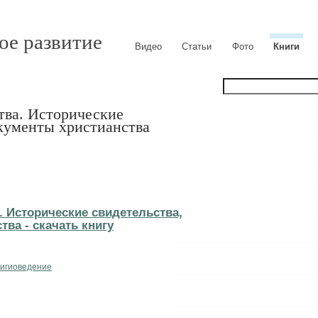
ое развитие
Видео
Статьи
Фото
Книги
тва. Исторические
окументы христианства
 Исторические свидетельства,
ва - cкачать книгу
игиоведение