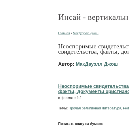
Инсай - вертикальн
Главная
›
МакДауэлл Джош
Неоспоримые свидетельс
свидетельства, факты, д
Автор:
МакДауэлл Джош
Неоспоримые свидетельства.
факты, документы христианст
в формате fb2
Темы:
Прочая религионая литература
,
Рел
Почитать книгу на бумаге: