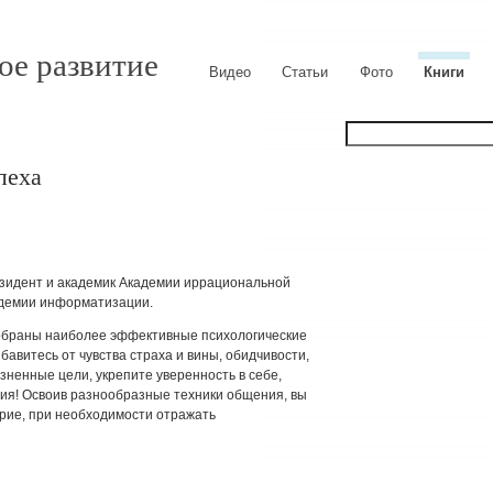
ое развитие
Видео
Статьи
Фото
Книги
пеха
езидент и академик Академии иррациональной
адемии информатизации.
 собраны наиболее эффективные психологические
бавитесь от чувства страха и вины, обидчивости,
зненные цели, укрепите уверенность в себе,
ия! Освоив разнообразные техники общения, вы
ерие, при необходимости отражать