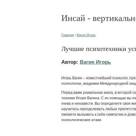
Инсай - вертикальн
Главная
›
Вагин Игорь
Лучшие психотехники ус
Автор:
Вагин Игорь
Игорь Вагин – известнейший психолог, пр
психологии, академик Международной ак
Перед вами уникальная книга, в которой
техники Игоря Вагина. С их помощью вы из
гнева и ненависти. Вы определите свои жи
научитесь преодолевать любые препятств
сможете вызывать к себе симпатию и дов
психологические атаки.