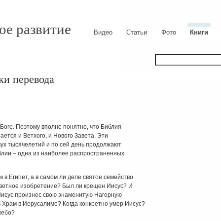
ое развитие
Видео
Статьи
Фото
Книги
ки перевода
Боге. Поэтому вполне понятно, что Библия
ется и Ветхого, и Нового Завета. Эти
ух тысячелетий и по сей день продолжают
блии – одна из наиболее распространенных
в Египет, а в самом ли деле святое семейство
аветное изобретение? Был ли крещен Иисус? И
 Иисус произнес свою знаменитую Нагорную
 Храм в Иерусалиме? Когда конкретно умер Иисус?
небо?