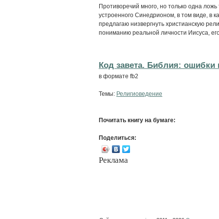
Противоречий много, но только одна ложь 
устроенного Синедрионом, в том виде, в к
предлагаю низвергнуть христианскую рели
пониманию реальной личности Иисуса, его
Код завета. Библия: ошибки 
в формате fb2
Темы:
Религиоведение
Почитать книгу на бумаге:
Поделиться:
Реклама