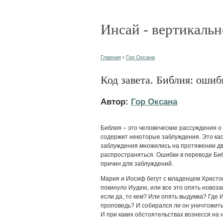
Инсай - вертикальн
Главная
›
Гор Оксана
Код завета. Библия: ошиб
Автор:
Гор Оксана
Библия – это человеческие рассуждения о 
содержит некоторые заблуждения. Это каса
заблуждения множились на протяжении дв
распространяться. Ошибки в переводе Би
причин для заблуждений.
Мария и Иосиф бегут с младенцем Христом 
покинуло Иудею, или все это опять новоз
если да, то кем? Или опять выдумка? Где
проповедь? И собирался ли он уничтожить
И при каких обстоятельствах вознесся на 