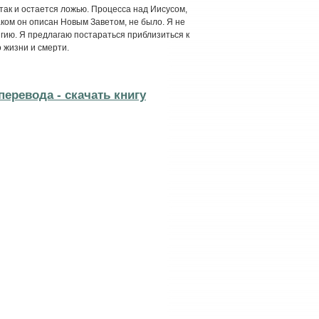
так и остается ложью. Процесса над Иисусом,
аком он описан Новым Заветом, не было. Я не
гию. Я предлагаю постараться приблизиться к
 жизни и смерти.
перевода - cкачать книгу