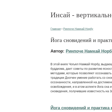
Инсай - вертикальн
Главная
›
Ринпоче Намкай Норбу
Йога сновидений и практ
Автор:
Ринпоче Намкай Норб
В этой книге Чогьял Намкай Норбу, выдаю
буддизма, дает советы по развитию ясност
методами, которые позволяют осознавать 
традиции Дзогчен умение работать со сно
осознанности, направленной на достижени
освобождения, и в атом аспекте йога сна 
сновидения, получившие известность на З
Йога сновидений и практика е