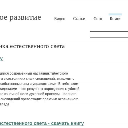
ое развитие
Видео
Статьи
Фото
Книги
ика естественного света
у
щийся современный наставник тибетского
и в состояниях сна и сновидений, знакомит с
собственные сны и управлять ими. В тибетском
видениями – это результат зарождения глубокой
е конечной цели духовной практики – полного
и сновидений превосходит практики осознанного
ападе.
стественного света - cкачать книгу