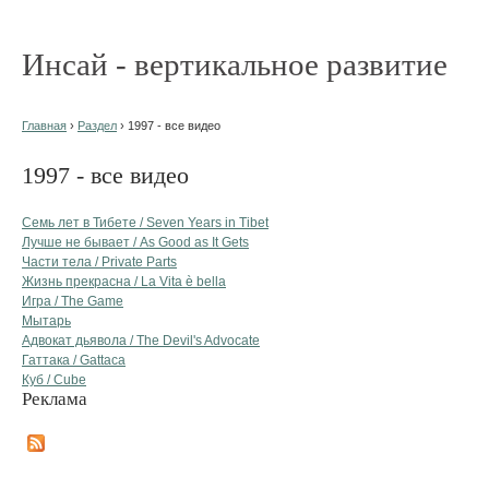
Инсай - вертикальное развитие
Главная
›
Раздел
› 1997 - все видео
1997 - все видео
Семь лет в Тибете / Seven Years in Tibet
Лучше не бывает / As Good as It Gets
Части тела / Private Parts
Жизнь прекрасна / La Vita è bella
Игра / The Game
Мытарь
Адвокат дьявола / The Devil's Advocate
Гаттака / Gattaca
Куб / Cube
Реклама