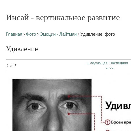
Инсай - вертикальное развитие
Главная
›
Фото
›
Эмоции - Лайтман
› Удивление, фото
Удивление
Следующая
Последняя
1
из
7
>
>>