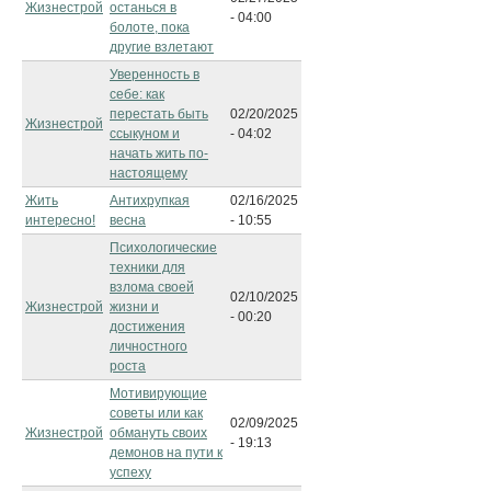
Жизнестрой
останься в
- 04:00
болоте, пока
другие взлетают
Уверенность в
себе: как
перестать быть
02/20/2025
Жизнестрой
ссыкуном и
- 04:02
начать жить по-
настоящему
Жить
Антихрупкая
02/16/2025
интересно!
весна
- 10:55
Психологические
техники для
взлома своей
02/10/2025
Жизнестрой
жизни и
- 00:20
достижения
личностного
роста
Мотивирующие
советы или как
02/09/2025
Жизнестрой
обмануть своих
- 19:13
демонов на пути к
успеху