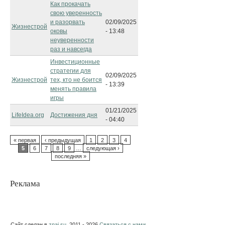
Как прокачать
свою уверенность
и разорвать
02/09/2025
Жизнестрой
оковы
- 13:48
неуверенности
раз и навсегда
Инвестиционные
стратегии для
02/09/2025
Жизнестрой
тех, кто не боится
- 13:39
менять правила
игры
01/21/2025
LifeIdea.org
Достижения дня
- 04:40
« первая
‹ предыдущая
1
2
3
4
5
6
7
8
9
…
следующая ›
последняя »
Реклама
Сайт сделан в
znai.su
. 2011 - 2026
Связаться с нами