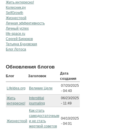
Жить интересно!
Колесник.ру
SelfGrowth
Жизнестрой
Личная эффективность
Личный успех
life-space.ru
Сергей Бирюков
Татьяна Буцовская
Блог Лотоса
Обновления блогов
Дата
Блог
Заголовок
создания
07/20/2025
LifeIdea.org
Великие Цели
- 04:40
Жить
Interstitial
06/23/2025
интересно!
journaling
- 11:49
Как стать
самодостаточным
04/10/2025
Жизнестрой
и не стать
- 04:01
жертвой советов