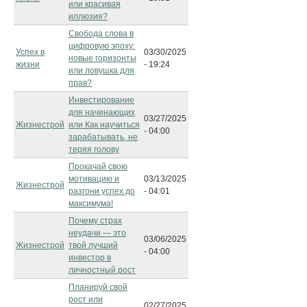
или красивая
иллюзия?
Свобода слова в
цифровую эпоху:
Успех в
03/30/2025
новые горизонты
жизни
- 19:24
или ловушка для
прав?
Инвестирование
для начинающих
03/27/2025
Жизнестрой
или Как научиться
- 04:00
зарабатывать, не
теряя голову
Прокачай свою
мотивацию и
03/13/2025
Жизнестрой
разгони успех до
- 04:01
максимума!
Почему страх
неудачи — это
03/06/2025
Жизнестрой
твой лучший
- 04:00
инвестор в
личностный рост
Планируй свой
рост или
02/27/2025