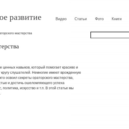
ое развитие
Видео
Статьи
Фото
Книги
аторского мастерства
терства
е ценных навыков, который помогает красиво и
 кругу слушателей. Немногие имеют врожденную
 кто освоил секреты ораторского мастерства,
стью и достичь ошеломляющего успеха
 политика, искусство и т.п. В этой статье мы
.