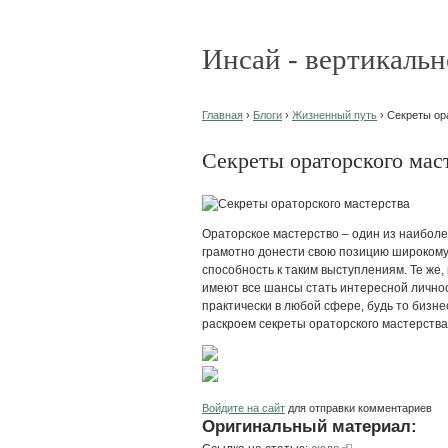
Инсай - вертикальн
Главная
›
Блоги
›
Жизненный путь
› Секреты ор
Секреты ораторского мас
Ораторское мастерство – один из наиболе
грамотно донести свою позицию широкому
способность к таким выступлениям. Те же,
имеют все шансы стать интересной лично
практически в любой сфере, будь то бизнес,
раскроем секреты ораторского мастерства
Войдите на сайт
для отправки комментариев
Оригинальный материал: