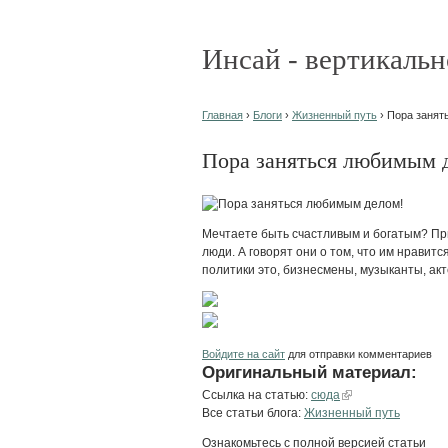
Инсай - вертикальн
Главная
›
Блоги
›
Жизненный путь
› Пора занят
Пора заняться любимым 
Мечтаете быть счастливым и богатым? Пр
люди. А говорят они о том, что им нравитс
политики это, бизнесмены, музыканты, а
Войдите на сайт
для отправки комментариев
Оригинальный материал:
Ссылка на статью:
сюда
Все статьи блога:
Жизненный путь
Ознакомьтесь с полной версией статьи