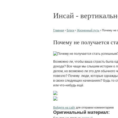
Инсай - вертикальн
Главная
›
Блоги
›
Жизненный путь
› Почему не 
Почему не получается ст
Возможно ли, чтобы ваша страсть была о
дохода? Все чаще мы слышим истории о л
делом, но возможно ли это для обычного 
повезло? Почему люди, которые однажды 
в своих следующих начинаниях? Будь то с
или что-нибудь ещё.
Войдите на сайт
для отправки комментариев
Оригинальный материал: