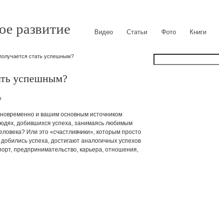
ое развитие
Видео
Статьи
Фото
Книги
получается стать успешным?
ать успешным?
дновременно и вашим основным источником
юдях, добившихся успеха, занимаясь любимым
человека? Или это «счастливчики», которым просто
добились успеха, достигают аналогичных успехов
порт, предпринимательство, карьера, отношения,