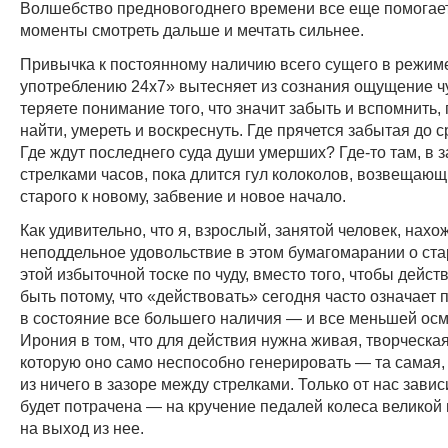
Волшебство предновогоднего времени все еще помогает
моменты смотреть дальше и мечтать сильнее.
Привычка к постоянному наличию всего сущего в режиме
употреблению 24х7» вытесняет из сознания ощущение ч
теряете понимание того, что значит забыть и вспомнить, 
найти, умереть и воскреснуть. Где прячется забытая до 
Где ждут последнего суда души умерших? Где-то там, в 
стрелками часов, пока длится гул колоколов, возвещающ
старого к новому, забвение и новое начало.
Как удивительно, что я, взрослый, занятой человек, нахо
неподдельное удовольствие в этом бумагомарании о ста
этой избыточной тоске по чуду, вместо того, чтобы дейс
быть потому, что «действовать» сегодня часто означает 
в состояние все большего наличия — и все меньшей ос
Ирония в том, что для действия нужна живая, творческая
которую оно само неспособно генерировать — та самая,
из ничего в зазоре между стрелками. Только от нас зависи
будет потрачена — на кручение педалей колеса великой
на выход из нее.