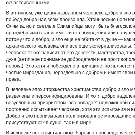
осчастливленными.
В античном, уже цивилизованном человеке добро и зло 
победа добра над злом произошла. Хтонические боги из
Олимпа, но и светлые Олимпийцы могут быть благоскло
враждебными в зависимости от соблюдения или нарушен
потому что и добро, и зло еще не обитают в душе — как и
архаического человека, они все еще экстернализованы.
человека также зависит от его доблести, мастерства, тр
духа (античное понимание добродетели и ее противопол
порока). Зло хотя и побеждено в принципе, но является
частью мироздания, нераздельно с добром и имеет свои
права.
В человеке эпохи торжества христианства добро и зло 
разделены и персонифицированы. И хотя добро наделе
безусловным приоритетом, зло обладает недюжинной си
постоянно испытывает человека, хотя эти испытания и ве
Добро и зло пронизывают поляризованное мироздание и
присутствуют как в душе, так и в мире.
В человеке постхристианском, барочно-просвещенческо