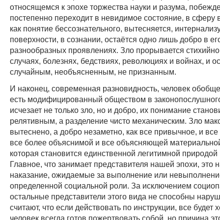
относящемся к эпохе торжества науки и разума, побежд
постепенно переходит в невидимое состояние, в сферу
как понятие бессознательного, вытесняется, интернализу
поверхности, в сознании, остаётся одно лишь добро в ег
разнообразных проявлениях. Зло прорывается стихийно,
случаях, болезнях, бедствиях, революциях и войнах, и о
случайным, необъясненным, не признанным.
И наконец, современная разновидность, человек обобще
есть модифицированный обществом в законопослушного
исчезает не только зло, но и добро, их понимание станов
релятивным, а разделение чисто механическим. Зло ма
вытеснено, а добро незаметно, как все привычное, и все
все более объяснимой и все объясняющей материальной
которая становится единственной легитимной природой
Главное, что занимает представителя нашей эпохи, это 
наказание, ожидаемые за выполнение или невыполнени
определенной социальной роли. За исключением социоп
остальные представители этого вида не способны наруш
считают, что если действовать по инструкции, все будет 
человек всегда готов пожертвовать собой, но причина это