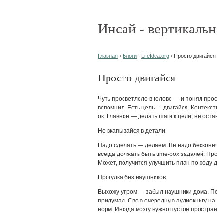
Инсай - вертикальн
Главная
›
Блоги
›
LifeIdea.org
› Просто двигайся
Просто двигайся
Чуть просветлело в голове — и понял прос
вспомнил. Есть цель — двигайся. Контекс
ок. Главное — делать шаги к цели, не оста
Не вкапывайся в детали
Надо сделать — делаем. Не надо бесконеч
всегда должать быть time-box задачей. Пр
Может, получится улучшить план по ходу д
Прогулка без наушников
Выхожу утром — забыл наушники дома. Пошё
придумал. Свою очередную аудиокнигу на 
норм. Иногда мозгу нужно пустое простран