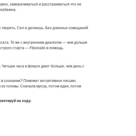
жно, заморачиваться и расстраиваться что не
еизбежна.
 творить. Сел и делаешь. Без длинных совещаний
ьтата. То же с внутренним диалогом — чем дольше
строго старта — Fibonado в помощь.
. Четыре часа в фокусе дают больше, чем день с
 в сознании? Поможет интуитивное письмо.
из головы. Сначала мусор, потом идеи, потом
ректируй на ходу.