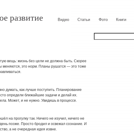
ое развитие
Видео
Статьи
Фото
Книги
тую вещь: жизнь без цели не должна быть. Скорее
ты меняются, это норм. Планы рушатся — это тоже
навливаться.
но думать, как лучше поступить. Планирование
осто определи ближайшие задачи и делай их.
ела. Может, и не нужно. Увидишь в процессе.
л на прогулку так. Ничего не изучил, ничего не
день позже. Просто бродил и освежал сознание. И
ство, а не очередная идея извне.