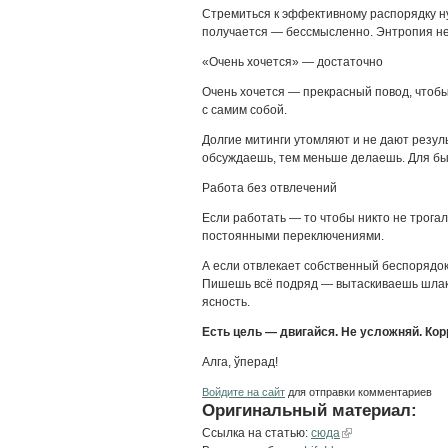
Стремиться к эффективному распорядку ну
получается — бессмысленно. Энтропия н
«Очень хочется» — достаточно
Очень хочется — прекрасный повод, чтобы
с самим собой.
Долгие митинги утомляют и не дают резул
обсуждаешь, тем меньше делаешь. Для бы
Работа без отвлечений
Если работать — то чтобы никто не трогал
постоянными переключениями.
А если отвлекает собственный беспорядок
Пишешь всё подряд — вытаскиваешь шлак 
ясность.
Есть цель — двигайся. Не усложняй. Кор
Алга, ўперад!
Войдите на сайт
для отправки комментариев
Оригинальный материал:
Ссылка на статью:
сюда