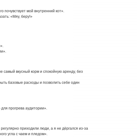
о почувствует мой внутренний кот».
зать: «Мяу, беру!»
».
ии».
е самый вкусный корм и спокойную аренду, без
крыть базовые расходы и позволить себе один
ю для прогрева аудитории».
 регулярно приходили люди, а я не дёргался из‑за
ого угла с чаем и пледом».