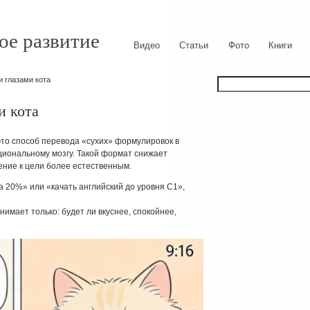
ое развитие
Видео
Статьи
Фото
Книги
и глазами кота
и кота
это способ перевода «сухих» формулировок в
циональному мозгу. Такой формат снижает
ение к цели более естественным.
а 20%» или «качать английский до уровня C1»,
нимает только: будет ли вкуснее, спокойнее,