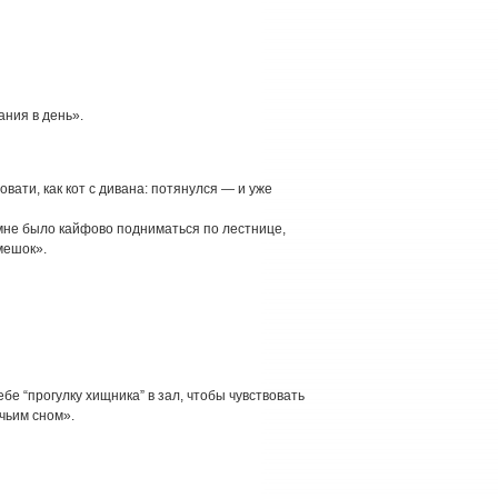
ания в день».
овати, как кот с дивана: потянулся — и уже
 мне было кайфово подниматься по лестнице,
 мешок».
бе “прогулку хищника” в зал, чтобы чувствовать
чьим сном».