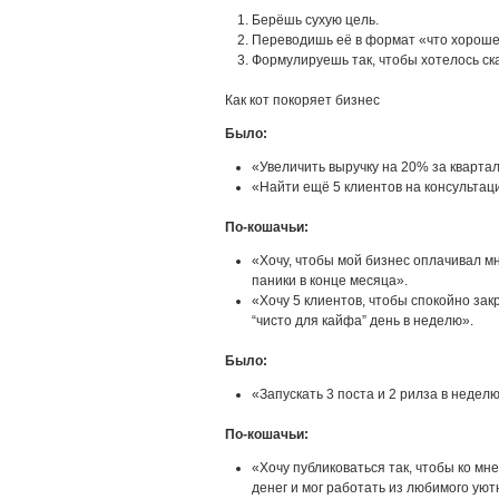
Берёшь сухую цель.
Переводишь её в формат «что хорошег
Формулируешь так, чтобы хотелось ска
Как кот покоряет бизнес
Было:
«Увеличить выручку на 20% за квартал
«Найти ещё 5 клиентов на консультац
По‑кошачьи:
«Хочу, чтобы мой бизнес оплачивал мн
паники в конце месяца».
«Хочу 5 клиентов, чтобы спокойно за
“чисто для кайфа” день в неделю».
Было:
«Запускать 3 поста и 2 рилза в недел
По‑кошачьи:
«Хочу публиковаться так, чтобы ко мне
денег и мог работать из любимого уютн