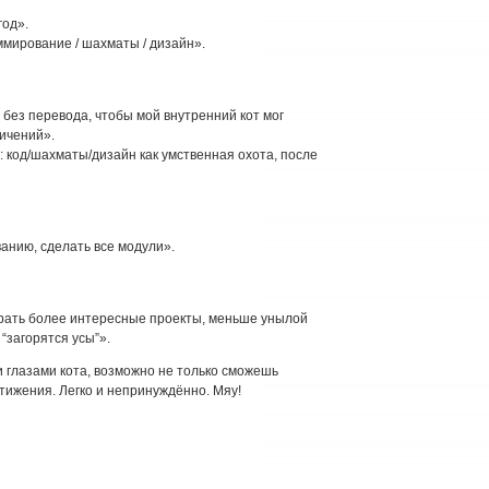
год».
ммирование / шахматы / дизайн».
 без перевода, чтобы мой внутренний кот мог
ничений».
а: код/шахматы/дизайн как умственная охота, после
анию, сделать все модули».
 брать более интересные проекты, меньше унылой
“загорятся усы”».
и глазами кота, возможно не только сможешь
тижения. Легко и непринуждённо. Мяу!