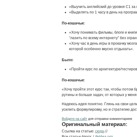
«Выучить английский до уровня C1 за 
«Выделять по 1 часу в день на програ
По‑кошачьи:
«Хочу понимать фильмы, блоги и книги
“лазить по всему интернету” без огра
«Хочу час в день игры в прокачку мозг
которой особенно вкусно отдыхать».
Было:
«Пройти курс по архитектуре/тестиров
По‑кошачьи:
«Хочу пройти этот курс так, чтобы потом
рутины и больше задач, от которых у меня 
Надеюсь идея понятно. Глянь на свои цел
усилить формулировку, но и стратегию дос
Войдите на сайт
для отправки комментариев
Оригинальный материал:
Ссылка на статью:
сюда
Все статьи блога:
LifeIdea.org