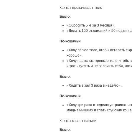
Как кот прокачивает тело
Было:
«Сбросить 5 кг за 3 месяца».
«Делать 150 отжиманий и 50 подтягив
По‑кошачьи:
«Хочу лёгкое тело, чтобы вставать с кр
хорошо».
«Хочу настолько крепкое тело, чтобы
играть, гулять и не волочить себя, как
Было:
«Ходить в зал 3 раза в неделю».
По‑кошачьи:
«Хочу три раза в неделю устраивать се
мощь в мышцах и спать глубоким коша
Как кот качает навыки
Было: