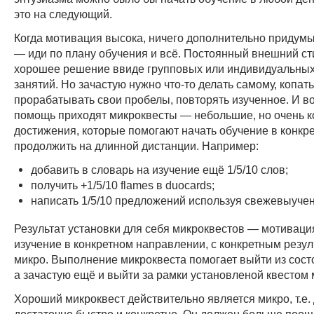
это на следующий.
Когда мотивация высока, ничего дополнительно придумы
— иди по плану обучения и всё. Постоянный внешний ст
хорошее решение ввиде групповых или индивидуальных
занятий. Но зачастую нужно что-то делать самому, копать
прорабатывать свои пробелы, повторять изученное. И во
помощь приходят микроквесты — небольшие, но очень 
достижения, которые помогают начать обучение в конкр
продолжить на длинной дистанции. Например:
добавить в словарь на изучение ещё 1/5/10 слов;
получить +1/5/10 flames в duocards;
написать 1/5/10 предложений используя свежевыуче
Результат установки для себя микроквестов — мотивац
изучение в конкретном направлении, с конкретным резуль
микро. Выполнение микроквеста помогает выйти из сост
а зачастую ещё и выйти за рамки установленой квестом 
Хороший микроквест действительно является микро, т.е.
достаточно быстро и конкретно. Он должен больше поощ