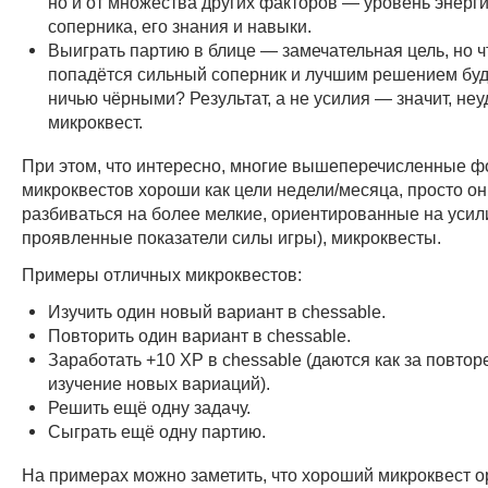
но и от множества других факторов — уровень энерги
соперника, его знания и навыки.
Выиграть партию в блице — замечательная цель, но ч
попадётся сильный соперник и лучшим решением буде
ничью чёрными? Результат, а не усилия — значит, не
микроквест.
При этом, что интересно, многие вышеперечисленные 
микроквестов хороши как цели недели/месяца, просто о
разбиваться на более мелкие, ориентированные на усили
проявленные показатели силы игры), микроквесты.
Примеры отличных микроквестов:
Изучить один новый вариант в chessable.
Повторить один вариант в chessable.
Заработать +10 XP в chessable (даются как за повторе
изучение новых вариаций).
Решить ещё одну задачу.
Сыграть ещё одну партию.
На примерах можно заметить, что хороший микроквест 