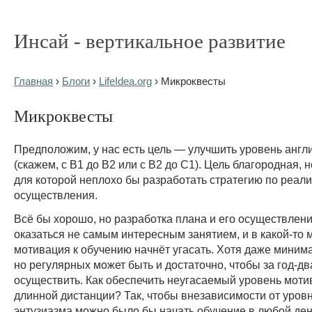
Инсай - вертикальное развитие
Главная
›
Блоги
›
LifeIdea.org
› Микроквесты
Микроквесты
Предположим, у нас есть цель — улучшить уровень англ
(скажем, с B1 до B2 или с B2 до С1). Цель благородная, 
для которой неплохо бы разработать стратегию по реали
осуществления.
Всё бы хорошо, но разработка плана и его осуществлен
оказаться не самым интересным занятием, и в какой-то 
мотивация к обучению начнёт угасать. Хотя даже миним
но регулярных может быть и достаточно, чтобы за год-дв
осуществить. Как обеспечить неугасаемый уровень моти
длинной дистанции? Так, чтобы внезависимости от уровн
энтузиазма можно было бы начать обучение в любой ден