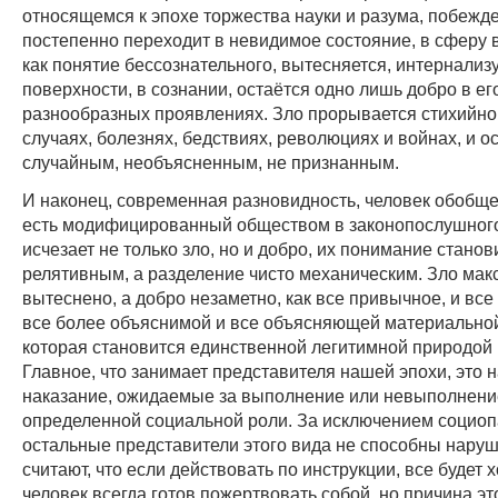
относящемся к эпохе торжества науки и разума, побежд
постепенно переходит в невидимое состояние, в сферу
как понятие бессознательного, вытесняется, интернализу
поверхности, в сознании, остаётся одно лишь добро в ег
разнообразных проявлениях. Зло прорывается стихийно,
случаях, болезнях, бедствиях, революциях и войнах, и о
случайным, необъясненным, не признанным.
И наконец, современная разновидность, человек обобще
есть модифицированный обществом в законопослушного
исчезает не только зло, но и добро, их понимание станов
релятивным, а разделение чисто механическим. Зло ма
вытеснено, а добро незаметно, как все привычное, и все
все более объяснимой и все объясняющей материальной
которая становится единственной легитимной природой
Главное, что занимает представителя нашей эпохи, это 
наказание, ожидаемые за выполнение или невыполнени
определенной социальной роли. За исключением социоп
остальные представители этого вида не способны наруш
считают, что если действовать по инструкции, все будет 
человек всегда готов пожертвовать собой, но причина это