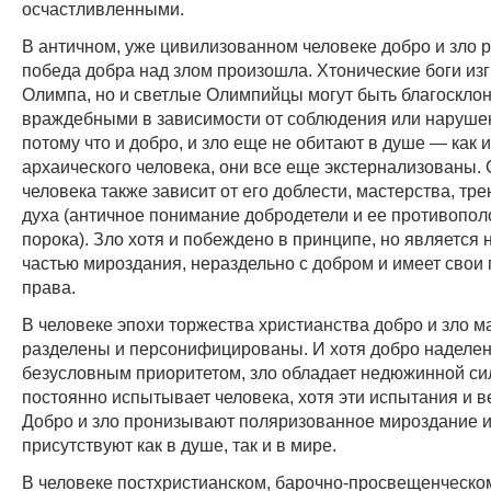
осчастливленными.
В античном, уже цивилизованном человеке добро и зло 
победа добра над злом произошла. Хтонические боги из
Олимпа, но и светлые Олимпийцы могут быть благоскло
враждебными в зависимости от соблюдения или нарушен
потому что и добро, и зло еще не обитают в душе — как и
архаического человека, они все еще экстернализованы.
человека также зависит от его доблести, мастерства, тр
духа (античное понимание добродетели и ее противопол
порока). Зло хотя и побеждено в принципе, но является
частью мироздания, нераздельно с добром и имеет свои
права.
В человеке эпохи торжества христианства добро и зло 
разделены и персонифицированы. И хотя добро наделе
безусловным приоритетом, зло обладает недюжинной си
постоянно испытывает человека, хотя эти испытания и ве
Добро и зло пронизывают поляризованное мироздание и
присутствуют как в душе, так и в мире.
В человеке постхристианском, барочно-просвещенческо