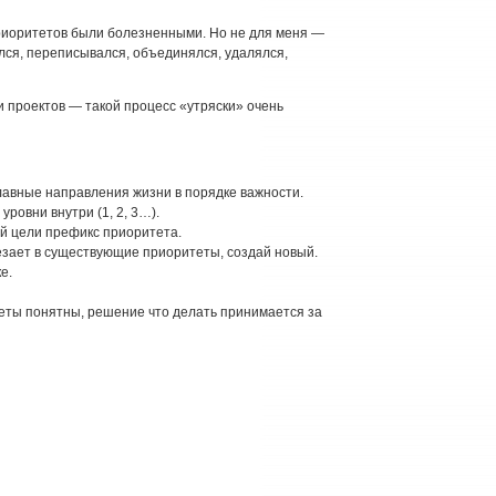
риоритетов были болезненными. Но не для меня —
лся, переписывался, объединялся, удалялся,
и проектов — такой процесс «утряски» очень
лавные направления жизни в порядке важности.
уровни внутри (1, 2, 3…).
й цели префикс приоритета.
езает в существующие приоритеты, создай новый.
е.
еты понятны, решение что делать принимается за