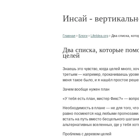
Инсай - вертикальн
Главная
›
Блоги
›
LifeIdea.org
› Два списка, кото
Два списка, которые помо
целей
Знаешь это чувство, когда целей много, хоч
третьим — например, прокачиваешь уровень
меня такое было, и я нашёл простое реше
Зачем вообще нужен план
«У тебя есть план, мистер Фикс?» — вопро
Необходимость в плане — не для того, что
равно посмеются над любыми прогнозами.
встать на путь вместо бесцельного шатани
альтернативных вселенных, где у тебя хот
Проблема с деревом целей