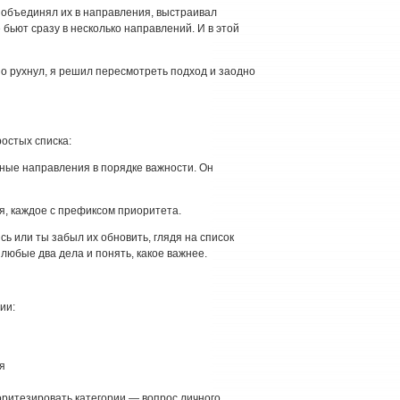
, объединял их в направления, выстраивал
бьют сразу в несколько направлений. И в этой
но рухнул, я решил пересмотреть подход и заодно
остых списка:
ные направления в порядке важности. Он
, каждое с префиксом приоритета.
сь или ты забыл их обновить, глядя на список
любые два дела и понять, какое важнее.
ии:
я
иоритезировать категории — вопрос личного