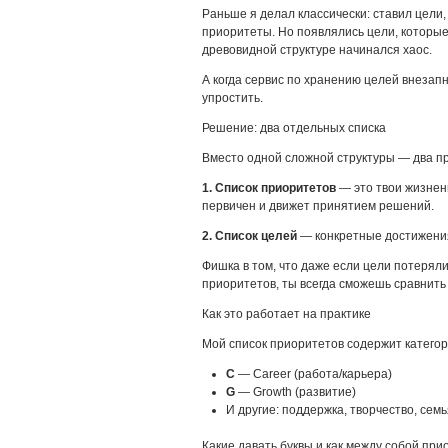
Раньше я делал классически: ставил цели
приоритеты. Но появлялись цели, которые 
древовидной структуре начинался хаос.
А когда сервис по хранению целей внезап
упростить.
Решение: два отдельных списка
Вместо одной сложной структуры — два пр
1. Список приоритетов
— это твои жизнен
первичен и движет принятием решений.
2. Список целей
— конкретные достижения
Фишка в том, что даже если цели потеряли
приоритетов, ты всегда сможешь сравнить 
Как это работает на практике
Мой список приоритетов содержит категор
C
— Career (работа/карьера)
G
— Growth (развитие)
И другие: поддержка, творчество, семь
Какие давать буквы и как между собой пр