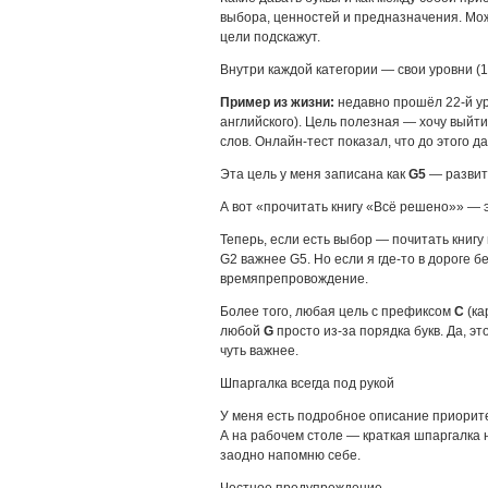
выбора, ценностей и предназначения. Мож
цели подскажут.
Внутри каждой категории — свои уровни (1,
Пример из жизни:
недавно прошёл 22-й ур
английского). Цель полезная — хочу выйти
слов. Онлайн-тест показал, что до этого да
Эта цель у меня записана как
G5
— развити
А вот «прочитать книгу «Всё решено»» — 
Теперь, если есть выбор — почитать книг
G2 важнее G5. Но если я где-то в дороге б
времяпрепровождение.
Более того, любая цель с префиксом
C
(ка
любой
G
просто из-за порядка букв. Да, эт
чуть важнее.
Шпаргалка всегда под рукой
У меня есть подробное описание приорите
А на рабочем столе — краткая шпаргалка 
заодно напомню себе.
Честное предупреждение