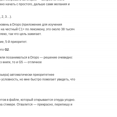
но начать с простого, дальше сами желания и
 2, 3…).
овень в Drops (приложение для изучения
 на честный C1+ по лексикону, это около 38 тысяч
леко, так что цель зажигает.
е, 5-й приоритет.
это
G2
.
у или позаниматься в Drops — решение очевидно:
ез книги, то и G5 — отличное
рьера) автоматически приоритетнее
о условность, но мне быстро помогает увидеть, что
тов в файле, который открывается откуда угодно.
на стикере. Отвалится — прекрасно, перепишу и