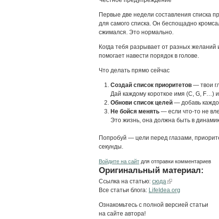
Первые две недели составления списка п
для самого списка. Он беспощадно кромса
сжимался. Это нормально.
Когда тебя разрывает от разных желаний 
помогает навести порядок в голове.
Что делать прямо сейчас
Создай список приоритетов
— твои г
Дай каждому короткое имя (C, G, F…) и 
Обнови список целей
— добавь каждо
Не бойся менять
— если что-то не вл
Это жизнь, она должна быть в динамик
Попробуй — цели перед глазами, приорит
секунды.
Войдите на сайт
для отправки комментариев
Оригинальный материал:
Ссылка на статью:
сюда
Все статьи блога:
LifeIdea.org
Ознакомьтесь с полной версией статьи
на сайте автора!