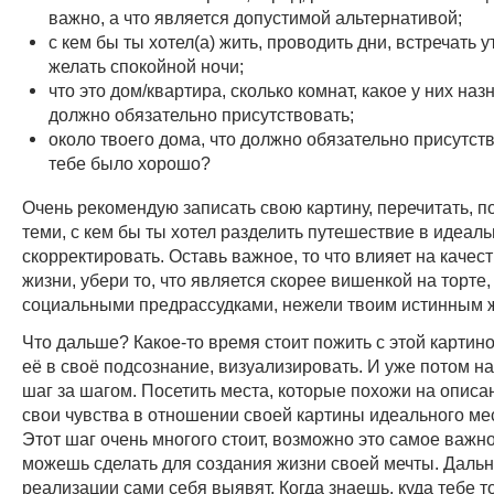
важно, а что является допустимой альтернативой;
с кем бы ты хотел(а) жить, проводить дни, встречать у
желать спокойной ночи;
что это дом/квартира, сколько комнат, какое у них наз
должно обязательно присутствовать;
около твоего дома, что должно обязательно присутст
тебе было хорошо?
Очень рекомендую записать свою картину, перечитать, п
теми, с кем бы ты хотел разделить путешествие в идеал
скорректировать. Оставь важное, то что влияет на качес
жизни, убери то, что является скорее вишенкой на торте
социальными предрассудками, нежели твоим истинным 
Что дальше? Какое-то время стоит пожить с этой картино
её в своё подсознание, визуализировать. И уже потом на
шаг за шагом. Посетить места, которые похожи на описа
свои чувства в отношении своей картины идеального ме
Этот шаг очень многого стоит, возможно это самое важно
можешь сделать для создания жизни своей мечты. Даль
реализации сами себя выявят. Когда знаешь, куда тебе т