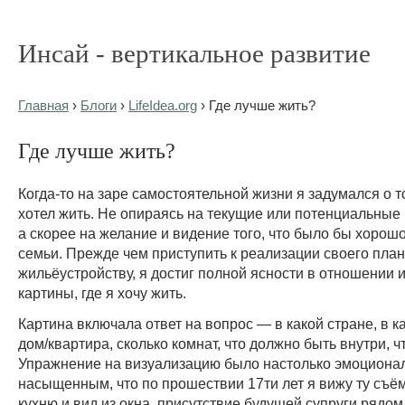
Инсай - вертикальное развитие
Главная
›
Блоги
›
LifeIdea.org
› Где лучше жить?
Где лучше жить?
Когда-то на заре самостоятельной жизни я задумался о то
хотел жить. Не опираясь на текущие или потенциальные
а скорее на желание и видение того, что было бы хорош
семьи. Прежде чем приступить к реализации своего план
жильёустройству, я достиг полной ясности в отношении 
картины, где я хочу жить.
Картина включала ответ на вопрос — в какой стране, в к
дом/квартира, сколько комнат, что должно быть внутри, ч
Упражнение на визуализацию было настолько эмоциона
насыщенным, что по прошествии 17ти лет я вижу ту съё
кухню и вид из окна, присутствие будущей супруги рядом