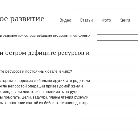
ое развитие
Видео
Статьи
Фото
Книги
и развитие при остром дефиците ресурсов и постоянных
и остром дефиците ресурсов и
?
те ресурсов и постоянных отвлечениях?
которым сопереживаю больше других, это родители
осле непростой операции привёз домой жену и
комендовали лежать и не поднимать на руки
бы помогать. Цели, задумки, планы чтения рухнули.
ь в прочтении взятой из библиотеки книги доктора