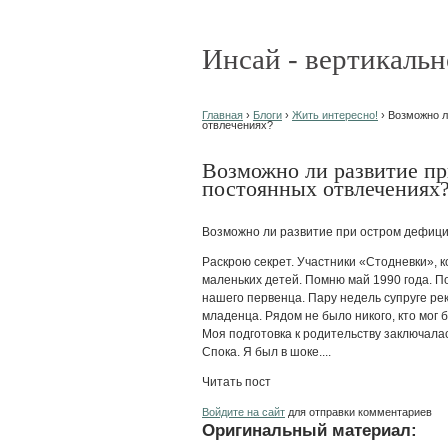
Инсай - вертикальн
Главная
›
Блоги
›
Жить интересно!
› Возможно л
отвлечениях?
Возможно ли развитие пр
постоянных отвлечениях
Возможно ли развитие при остром дефици
Раскрою секрет. Участники «Стодневки», 
маленьких детей. Помню май 1990 года. П
нашего первенца. Пару недель супруге ре
младенца. Рядом не было никого, кто мог 
Моя подготовка к родительству заключалас
Спока. Я был в шоке....
Читать пост
Войдите на сайт
для отправки комментариев
Оригинальный материал: