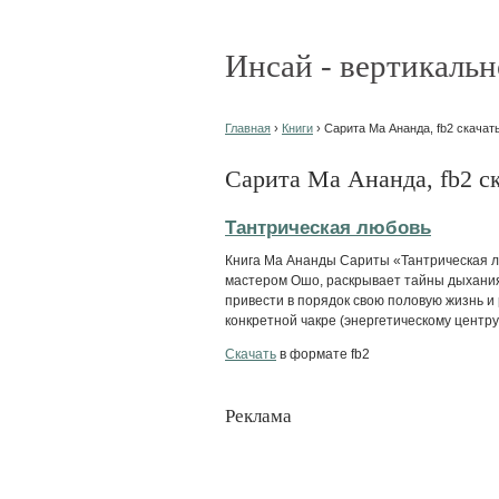
Инсай - вертикальн
Главная
›
Книги
› Сарита Ма Ананда, fb2 скачать
Сарита Ма Ананда, fb2 с
Тантрическая любовь
Книга Ма Ананды Сариты «Тантрическая 
мастером Ошо, раскрывает тайны дыхания
привести в порядок свою половую жизнь и
конкретной чакре (энергетическому центру) 
Скачать
в формате fb2
Реклама