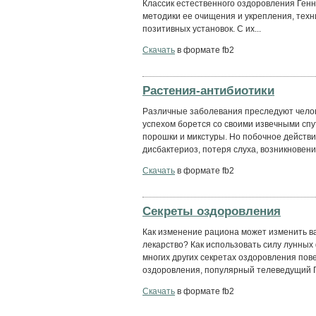
Классик естественного оздоровления Ген
методики ее очищения и укрепления, техн
позитивных установок. С их...
Скачать
в формате fb2
Растения-антибиотики
Различные заболевания преследуют челов
успехом борется со своими извечными спу
порошки и микстуры. Но побочное действ
дисбактериоз, потеря слуха, возникновение
Скачать
в формате fb2
Секреты оздоровления
Как изменение рациона может изменить в
лекарство? Как использовать силу лунных 
многих других секретах оздоровления пове
оздоровления, популярный телеведущий Г
Скачать
в формате fb2