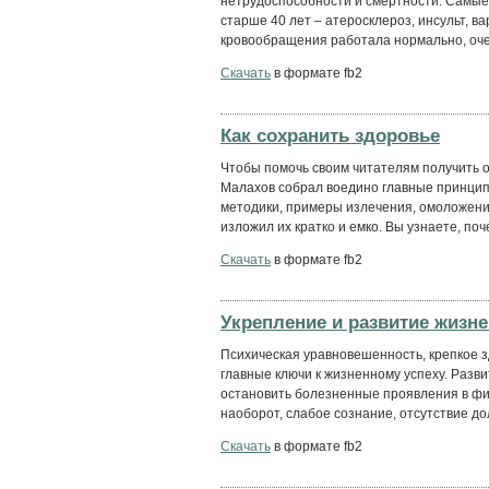
нетрудоспособности и смертности. Самые
старше 40 лет – атеросклероз, инсульт, в
кровообращения работала нормально, очен
Скачать
в формате fb2
Как сохранить здоровье
Чтобы помочь своим читателям получить 
Малахов собрал воедино главные принци
методики, примеры излечения, омоложени
изложил их кратко и емко. Вы узнаете, поч
Скачать
в формате fb2
Укрепление и развитие жизне
Психическая уравновешенность, крепкое з
главные ключи к жизненному успеху. Разв
остановить болезненные проявления в физ
наоборот, слабое сознание, отсутствие дол
Скачать
в формате fb2