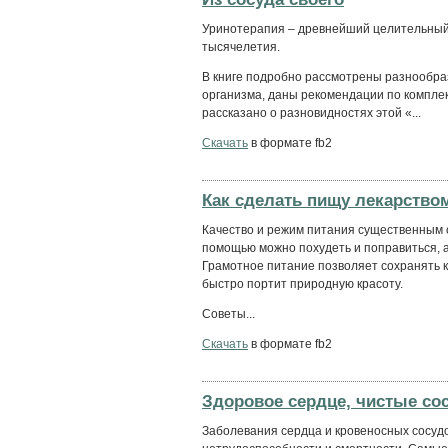
Уринотерапия – древнейший целительный 
тысячелетия.
В книге подробно рассмотрены разнообр
организма, даны рекомендации по компле
рассказано о разновидностях этой «...
Скачать
в формате fb2
Как сделать пищу лекарство
Качество и режим питания существенным о
помощью можно похудеть и поправиться, а
Грамотное питание позволяет сохранять к
быстро портит природную красоту.
Советы...
Скачать
в формате fb2
Здоровое сердце, чистые со
Заболевания сердца и кровеносных сосудо