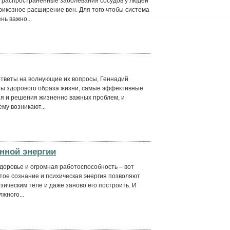
 распространенные заболевания сосудов у людей
арикозное расширение вен. Для того чтобы система
ь важно...
ответы на волнующие их вопросы, Геннадий
пы здорового образа жизни, самые эффективные
я и решения жизненно важных проблем, и
ему возникают...
нной энергии
доровье и огромная работоспособность – вот
итое сознание и психическая энергия позволяют
ическим теле и даже заново его построить. И
жного...