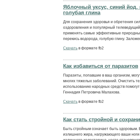
Яблочный уксус, синий йод, 
голубая глина
Для сохранения здоровья и обретения сил
оздоровления и популярный телеведущий
применять самые эффективные природные с
перекись водорода, голубую глину. Заложен
Скачать
в формате fb2
Как избавиться от паразитов
Паразиты, попавшие в ваш организм, могу
многих тяжелых заболеваний. Очистить те
использованию народных средств помогут
Геннадия Петровича Малахова.
Скачать
в формате fb2
Как стать стройной и сохран
Быть стройным означает быть здоровым. В
излишнего жира, нагружающего ваши ноги 
излишнего холестерина, часто становяще