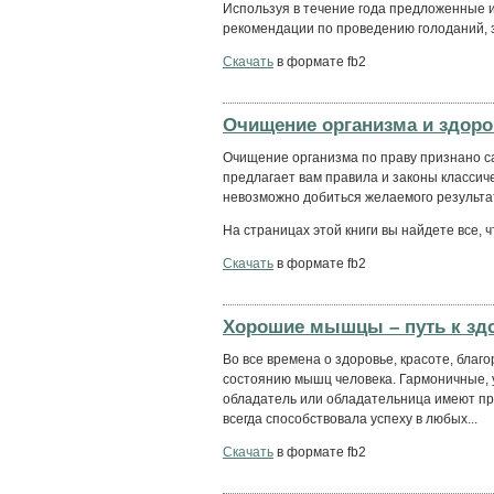
Используя в течение года предложенные 
рекомендации по проведению голоданий, 
Скачать
в формате fb2
Очищение организма и здор
Очищение организма по праву признано с
предлагает вам правила и законы классич
невозможно добиться желаемого результа
На страницах этой книги вы найдете все, ч
Скачать
в формате fb2
Хорошие мышцы – путь к зд
Во все времена о здоровье, красоте, благ
состоянию мышц человека. Гармоничные, 
обладатель или обладательница имеют пр
всегда способствовала успеху в любых...
Скачать
в формате fb2