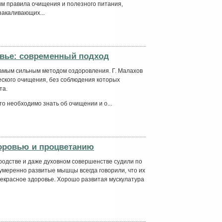
им правила очищения и полезного питания,
закаливающих...
овье: современный подход
амым сильным методом оздоровления. Г. Малахов
еского очищения, без соблюдения которых
та.
то необходимо знать об очищении и о...
оровью и процветанию
ородстве и даже духовном совершенстве судили по
умеренно развитые мышцы всегда говорили, что их
екрасное здоровье. Хорошо развитая мускулатура