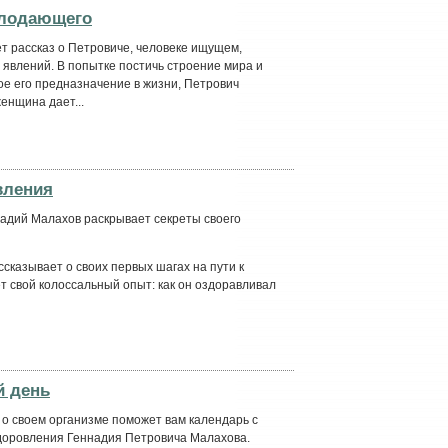
олодающего
т рассказ о Петровиче, человеке ищущем,
 явлений. В попытке постичь строение мира и
ное его предназначение в жизни, Петрович
енщина дает...
вления
надий Малахов раскрывает секреты своего
ссказывает о своих первых шагах на пути к
 свой колоссальный опыт: как он оздоравливал
й день
 о своем организме поможет вам календарь с
здоровления Геннадия Петровича Малахова.