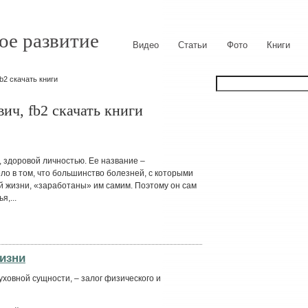
ое развитие
Видео
Статьи
Фото
Книги
b2 скачать книги
ич, fb2 скачать книги
й, здоровой личностью. Ее название –
ло в том, что большинство болезней, с которыми
й жизни, «заработаны» им самим. Поэтому он сам
,...
изни
уховной сущности, – залог физического и