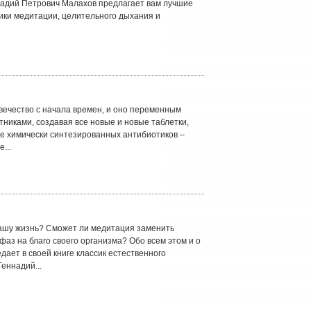
надий Петрович Малахов предлагает вам лучшие
ики медитации, целительного дыхания и
ечество с начала времен, и оно переменным
тниками, создавая все новые и новые таблетки,
ие химически синтезированных антибиотиков –
...
ашу жизнь? Сможет ли медитация заменить
фаз на благо своего организма? Обо всем этом и о
дает в своей книге классик естественного
еннадий...