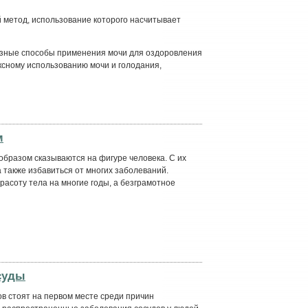
метод, использование которого насчитывает
азные способы применения мочи для оздоровления
ксному использованию мочи и голодания,
м
бразом сказываются на фигуре человека. С их
 также избавиться от многих заболеваний.
расоту тела на многие годы, а безграмотное
суды
в стоят на первом месте среди причин