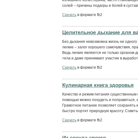
солей – причины подагры и болей в сустав
Скачать
в формате fb2
Целительное дыхание для в
Без дыхания невозможна жизнь ни одного
легкие – залог хорошего самочувствия, пр
Ведь легкие являются не только органом 
тела и даже принимают участие в выработк
Скачать
в формате fb2
Кулинарная книга здоровья
Качество и режим питания существенным о
помощью можно похудеть и поправиться, а
Грамотное питание позволяет сохранять к
быстро портит природную красоту. Советы 
Скачать
в формате fb2
Из сосуда своего