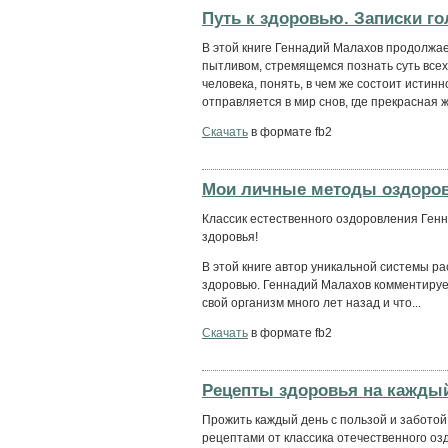
Путь к здоровью. Записки г
В этой книге Геннадий Малахов продолжае
пытливом, стремящемся познать суть всех
человека, понять, в чем же состоит истин
отправляется в мир снов, где прекрасная ж
Скачать
в формате fb2
Мои личные методы оздоро
Классик естественного оздоровления Ген
здоровья!
В этой книге автор уникальной системы ра
здоровью. Геннадий Малахов комментирует
свой организм много лет назад и что...
Скачать
в формате fb2
Рецепты здоровья на кажды
Прожить каждый день с пользой и заботой
рецептами от классика отечественного о