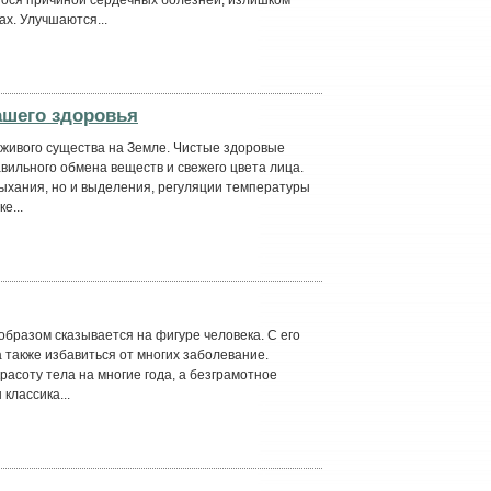
ах. Улучшаются...
ашего здоровья
 живого существа на Земле. Чистые здоровые
авильного обмена веществ и свежего цвета лица.
дыхания, но и выделения, регуляции температуры
е...
бразом сказывается на фигуре человека. С его
 также избавиться от многих заболевание.
расоту тела на многие года, а безграмотное
классика...