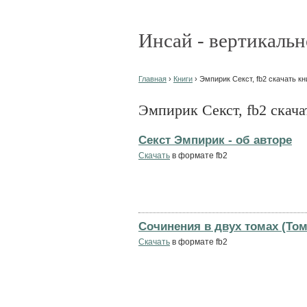
Инсай - вертикальн
Главная
›
Книги
› Эмпирик Секст, fb2 скачать кн
Эмпирик Секст, fb2 скача
Секст Эмпирик - об авторе
Скачать
в формате fb2
Сочинения в двух томах (Том
Скачать
в формате fb2