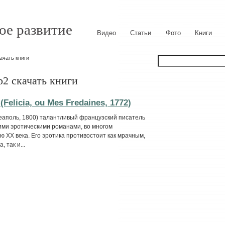
ое развитие
Видео
Статьи
Фото
Книги
ачать книги
b2 скачать книги
licia, ou Mes Fredaines, 1772)
еаполь, 1800) талантливый французский писатель
оими эротическими романами, во многом
ХХ века. Его эротика противостоит как мрачным,
 так и...