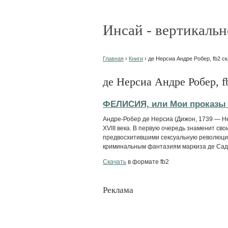
Инсай - вертикальн
Главная
›
Книги
› де Нерсиа Андре Робер, fb2 ск
де Нерсиа Андре Робер, f
ФЕЛИСИЯ, или Мои проказы (Fe
Андре-Робер де Нерсиа (Дижон, 1739 — Н
XVIII века. В первую очередь знаменит св
предвосхитившими сексуальную революцию 
криминальным фантазиям маркиза де Сада,
Скачать
в формате fb2
Реклама