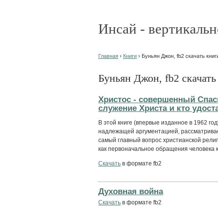
Инсай - вертикальн
Главная
›
Книги
› Буньян Джон, fb2 скачать книг
Буньян Джон, fb2 скачать
Христос - совершенный Спас
служение Христа и кто удост
В этой книге (впервые изданное в 1962 го
надлежащей аргументацией, рассматривае
самый главный вопрос христианской рели
как первоначальное обращения человека к 
Скачать
в формате fb2
Духовная война
Скачать
в формате fb2