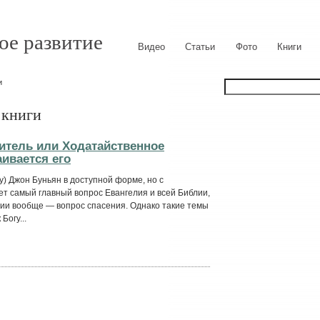
ое развитие
Видео
Статьи
Фото
Книги
и
 книги
итель или Ходатайственное
аивается его
ду) Джон Буньян в доступной форме, но с
т самый главный вопрос Евангелия и всей Библии,
гии вообще — вопрос спасения. Однако такие темы
Богу...