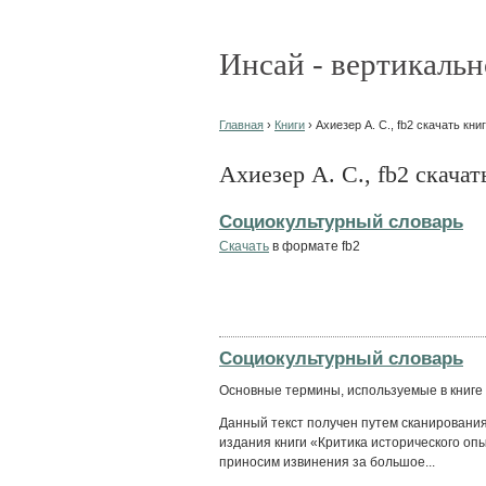
Инсай - вертикальн
Главная
›
Книги
› Ахиезер А. С., fb2 скачать кни
Ахиезер А. С., fb2 скачат
Социокультурный словарь
Скачать
в формате fb2
Социокультурный словарь
Основные термины, используемые в книге 
Данный текст получен путем сканирования
издания книги «Критика исторического опыт
приносим извинения за большое...