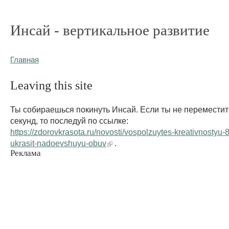
Инсай - вертикальное развитие
Главная
Leaving this site
Ты собираешься покинуть Инсай. Если ты не переместит
секунд, то последуй по ссылке:
https://zdorovkrasota.ru/novosti/vospolzuytes-kreativnostyu
ukrasit-nadoevshuyu-obuv
.
Реклама