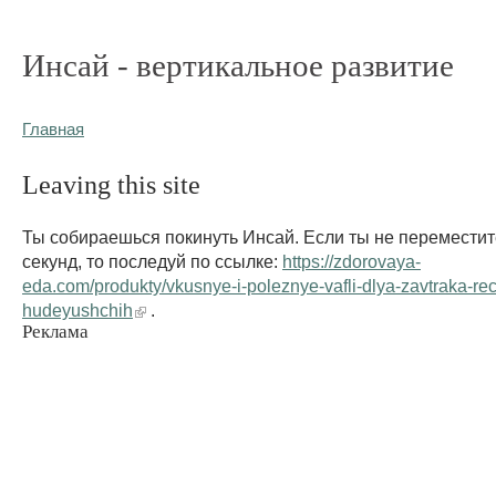
Инсай - вертикальное развитие
Главная
Leaving this site
Ты собираешься покинуть Инсай. Если ты не переместит
секунд, то последуй по ссылке:
https://zdorovaya-
eda.com/produkty/vkusnye-i-poleznye-vafli-dlya-zavtraka-rec
hudeyushchih
.
Реклама