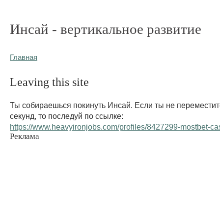
Инсай - вертикальное развитие
Главная
Leaving this site
Ты собираешься покинуть Инсай. Если ты не переместит
секунд, то последуй по ссылке:
https://www.heavyironjobs.com/profiles/8427299-mostbet-ca
Реклама