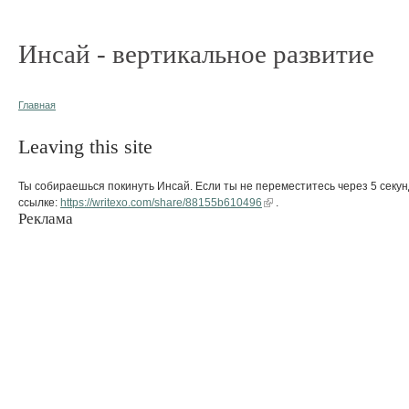
Инсай - вертикальное развитие
Главная
Leaving this site
Ты собираешься покинуть Инсай. Если ты не переместитесь через 5 секун
ссылке:
https://writexo.com/share/88155b610496
.
Реклама