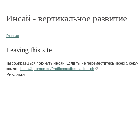
Инсай - вертикальное развитие
Главная
Leaving this site
Ты собираешься покинуть Инсай. Если ты не переместитесь через 5 секун
ссылке:
https://quomon.es/Profile/mostbet-casino-pl/
.
Реклама