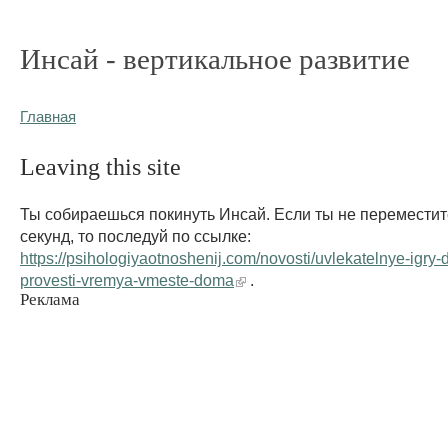
Инсай - вертикальное развитие
Главная
Leaving this site
Ты собираешься покинуть Инсай. Если ты не переместит
секунд, то последуй по ссылке:
https://psihologiyaotnoshenij.com/novosti/uvlekatelnye-igry-
provesti-vremya-vmeste-doma
.
Реклама