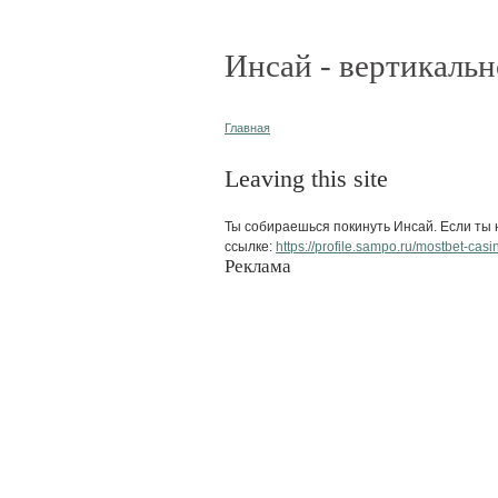
Инсай - вертикальн
Главная
Leaving this site
Ты собираешься покинуть Инсай. Если ты н
ссылке:
https://profile.sampo.ru/mostbet-casi
Реклама