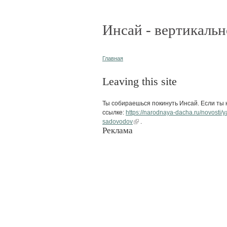
Инсай - вертикальн
Главная
Leaving this site
Ты собираешься покинуть Инсай. Если ты н
ссылке:
https://narodnaya-dacha.ru/novosti/
sadovodov
.
Реклама