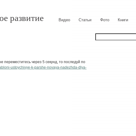
ое развитие
Видео
Статьи
Фото
Книги
е переместитесь через 5 секунд, то последуй по
yabloni-ustoychivye-k-parshe-novaya-nadezhda-dlya-