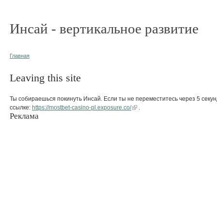
Инсай - вертикальное развитие
Главная
Leaving this site
Ты собираешься покинуть Инсай. Если ты не переместитесь через 5 секун
ссылке:
https://mostbet-casino-pl.exposure.co/
.
Реклама