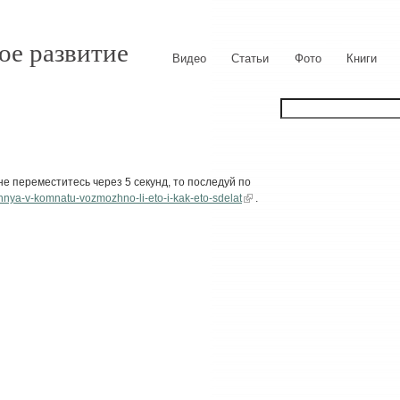
ое развитие
Видео
Статьи
Фото
Книги
е переместитесь через 5 секунд, то последуй по
kuhnya-v-komnatu-vozmozhno-li-eto-i-kak-eto-sdelat
.