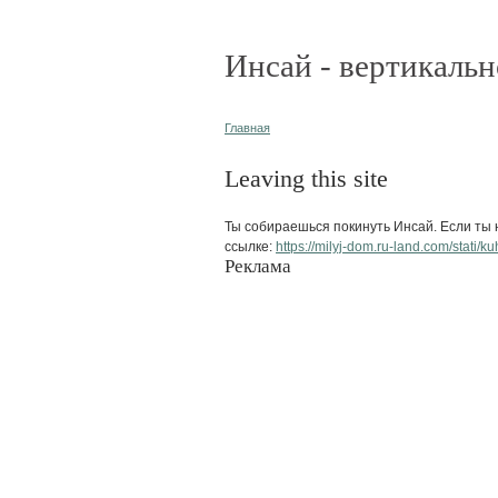
Инсай - вертикальн
Главная
Leaving this site
Ты собираешься покинуть Инсай. Если ты н
ссылке:
https://milyj-dom.ru-land.com/stati/
Реклама