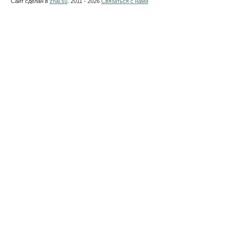
Сайт сделан в
znai.su
. 2011 - 2026
Связаться с нами