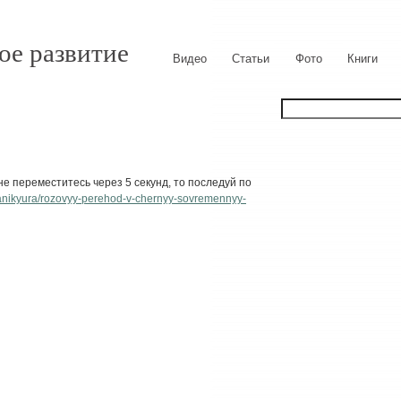
ое развитие
Видео
Статьи
Фото
Книги
е переместитесь через 5 секунд, то последуй по
-manikyura/rozovyy-perehod-v-chernyy-sovremennyy-