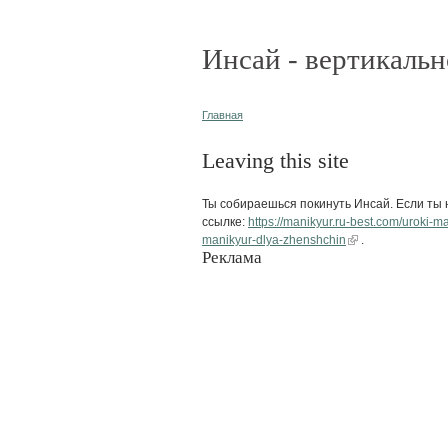
Инсай - вертикальн
Главная
Leaving this site
Ты собираешься покинуть Инсай. Если ты н
ссылке:
https://manikyur.ru-best.com/uroki
manikyur-dlya-zhenshchin
.
Реклама