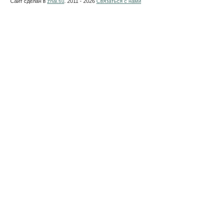
Сайт сделан в
znai.su
. 2011 - 2026
Связаться с нами