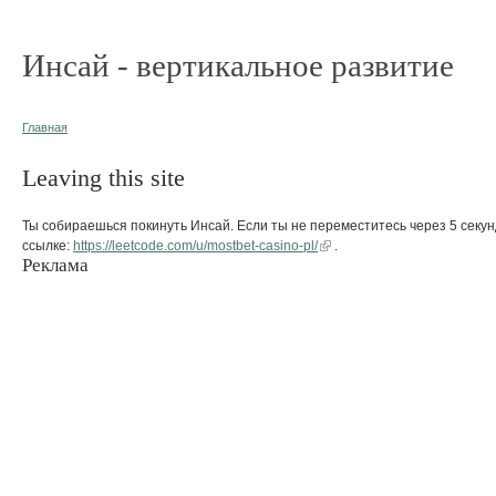
Инсай - вертикальное развитие
Главная
Leaving this site
Ты собираешься покинуть Инсай. Если ты не переместитесь через 5 секун
ссылке:
https://leetcode.com/u/mostbet-casino-pl/
.
Реклама