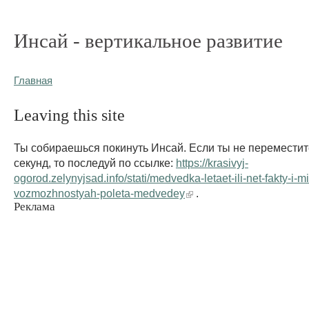
Инсай - вертикальное развитие
Главная
Leaving this site
Ты собираешься покинуть Инсай. Если ты не переместит
секунд, то последуй по ссылке:
https://krasivyj-
ogorod.zelynyjsad.info/stati/medvedka-letaet-ili-net-fakty-i-mi
vozmozhnostyah-poleta-medvedey
.
Реклама