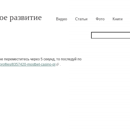
ое развитие
Видео
Статьи
Фото
Книги
е переместитесь через 5 секунд, то последуй по
profiles/8357420-mostbet-casino-pl
.